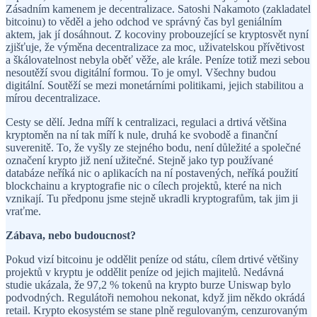
Zásadním kamenem je decentralizace. Satoshi Nakamoto (zakladatel
bitcoinu) to věděl a jeho odchod ve správný čas byl geniálním
aktem, jak jí dosáhnout. Z kocoviny probouzející se kryptosvět nyní
zjišťuje, že výměna decentralizace za moc, uživatelskou přívětivost
a škálovatelnost nebyla oběť věže, ale krále. Peníze totiž mezi sebou
nesoutěží svou digitální formou. To je omyl. Všechny budou
digitální. Soutěží se mezi monetárními politikami, jejich stabilitou a
mírou decentralizace.
Cesty se dělí. Jedna míří k centralizaci, regulaci a drtivá většina
kryptoměn na ní tak míří k nule, druhá ke svobodě a finanční
suverenitě. To, že vyšly ze stejného bodu, není důležité a společné
označení krypto již není užitečné. Stejně jako typ používané
databáze neříká nic o aplikacích na ní postavených, neříká použití
blockchainu a kryptografie nic o cílech projektů, které na nich
vznikají. Tu předponu jsme stejně ukradli kryptografům, tak jim ji
vraťme.
Zábava, nebo budoucnost?
Pokud vizí bitcoinu je oddělit peníze od státu, cílem drtivé většiny
projektů v kryptu je oddělit peníze od jejich majitelů. Nedávná
studie ukázala, že 97,2 % tokenů na krypto burze Uniswap bylo
podvodných. Regulátoři nemohou nekonat, když jim někdo okrádá
retail. Krypto ekosystém se stane plně regulovaným, cenzurovaným