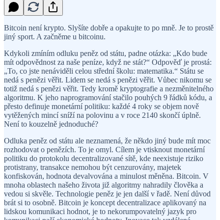
Bitcoin není krypto. Slyšíte dobře a opakujte to po mně. Je to prostě
jiný sport. A začněme u bitcoinu.
Kdykoli zmíním odluku peněz od státu, padne otázka: „Kdo bude
mít odpovědnost za naše peníze, když ne stát?“ Odpověď je prostá:
„To, co jste nenáviděli celou střední školu: matematika.“ Státu se
nedá s penězi věřit. Lidem se nedá s penězi věřit. Vůbec nikomu se
totiž nedá s penězi věřit. Tedy kromě kryptografie a nezměnitelného
algoritmu. K jeho naprogramování stačilo pouhých 9 řádků kódu, a
přesto definuje monetární politiku: každé 4 roky se objem nově
vytěžených mincí sníží na polovinu a v roce 2140 skončí úplně.
Není to kouzelně jednoduché?
Odluka peněz od státu ale neznamená, že někdo jiný bude mít moc
rozhodovat o penězích. To je omyl. Cílem je vtisknout monetární
politiku do protokolu decentralizované sítě, kde neexistuje riziko
protistrany, transakce nemohou být cenzurovány, majetek
konfiskován, hodnota devalvována a minulost měněna. Bitcoin. V
mnoha oblastech našeho života již algoritmy nahradily člověka a
vedou si skvěle. Technologie peněz je jen další v řadě. Není důvod
brát si to osobně. Bitcoin je koncept decentralizace aplikovaný na
lidskou komunikaci hodnot, je to nekorumpovatelný jazyk pro