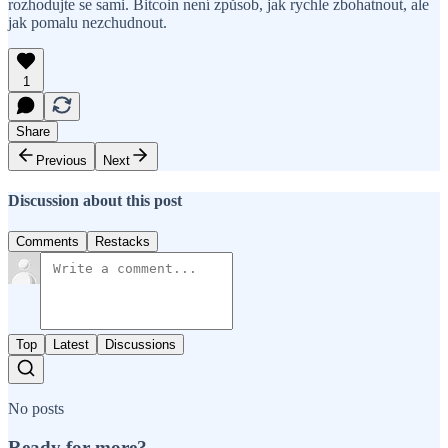
rozhodujte se sami. Bitcoin není způsob, jak rychle zbohatnout, ale
jak pomalu nezchudnout.
1
Share
Previous
Next
Discussion about this post
Comments
Restacks
Top
Latest
Discussions
No posts
Ready for more?