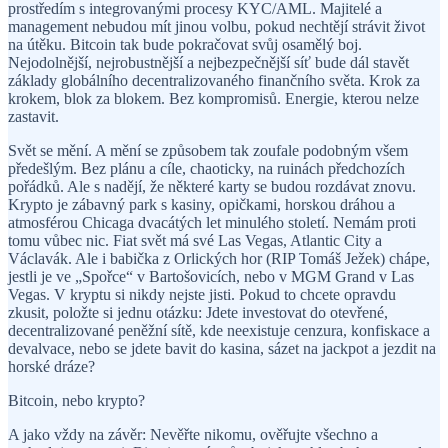
prostředím s integrovanými procesy KYC/AML. Majitelé a
management nebudou mít jinou volbu, pokud nechtějí strávit život
na útěku. Bitcoin tak bude pokračovat svůj osamělý boj.
Nejodolnější, nejrobustnější a nejbezpečnější síť bude dál stavět
základy globálního decentralizovaného finančního světa. Krok za
krokem, blok za blokem. Bez kompromisů. Energie, kterou nelze
zastavit.
Svět se mění. A mění se způsobem tak zoufale podobným všem
předešlým. Bez plánu a cíle, chaoticky, na ruinách předchozích
pořádků. Ale s nadějí, že některé karty se budou rozdávat znovu.
Krypto je zábavný park s kasiny, opičkami, horskou dráhou a
atmosférou Chicaga dvacátých let minulého století. Nemám proti
tomu vůbec nic. Fiat svět má své Las Vegas, Atlantic City a
Václavák. Ale i babička z Orlických hor (RIP Tomáš Ježek) chápe,
jestli je ve „Spořce“ v Bartošovicích, nebo v MGM Grand v Las
Vegas. V kryptu si nikdy nejste jisti. Pokud to chcete opravdu
zkusit, položte si jednu otázku: Jdete investovat do otevřené,
decentralizované peněžní sítě, kde neexistuje cenzura, konfiskace a
devalvace, nebo se jdete bavit do kasina, sázet na jackpot a jezdit na
horské dráze?
Bitcoin, nebo krypto?
A jako vždy na závěr: Nevěřte nikomu, ověřujte všechno a