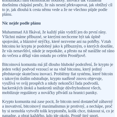
komunikaci naší ekonomické hodnoty. Inovace tak vzdálená
dnešnímu chápání peněz, že nás nesmí překvapovat, jak obtížný cíl
to je, jak dlouhá k cesta němu vede a že ne všechno půjde podle
plánu.
Nic nejde podle plánu
Muhammad Ali říkával, že každý plán vydrží jen do první rány.
Všichni máme příbuzné, se kterými nechceme být tak úplně
spojováni, a bláznivé strýčky, které nezveme ani na pohřby. Vztah
bitcoinu ke kryptu je podobný jako k příbuzným, o kterých doufáte,
že vás nenavštíví, nikde je nepotkáte, a přesto na ně narážíte od ráno
do večera a dělají vám ostudu po celém Prostějově.
Bitcoinová komunita má již dlouho hluboké podezření, že krypto je
jeden velký podvod vezoucí se na vlně bitcoinu, který jediný
představuje skutečnou inovaci. Problémy fiat systému, které bitcoin
s takovým úsilím odstraňuje, krypto nadšeně znovu objevuje,
využívá ve svůj prospěch a nikdy nekončící řada podvodů,
hackerských útoků a bankrotů snižuje důvěryhodnost všech,
mobilizuje regulátory a nováčky přivádí za hranici paniky.
Krypto komunita má zase pocit, že bitcoin není dostatečně zábavný
a inovativní, bitcoinový maximalismus je protivný, a nechápe, proč
by si nemohla vytvořit tolik kryptoměn, kolik chce, tisknout si, co je
napadne, a obrat každého, kdo jde okolo. Prostě jiný sport.